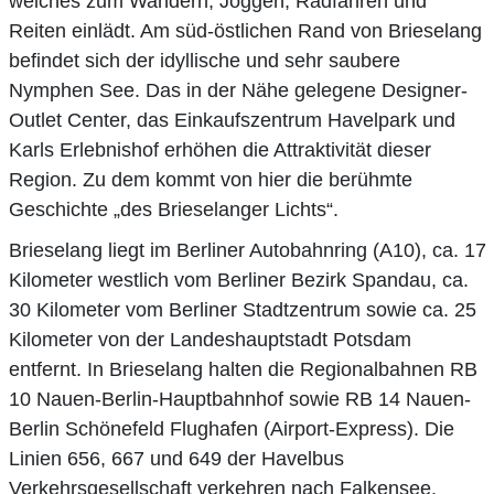
welches zum Wandern, Joggen, Radfahren und
Reiten einlädt. Am süd-östlichen Rand von Brieselang
befindet sich der idyllische und sehr saubere
Nymphen See. Das in der Nähe gelegene Designer-
Outlet Center, das Einkaufszentrum Havelpark und
Karls Erlebnishof erhöhen die Attraktivität dieser
Region. Zu dem kommt von hier die berühmte
Geschichte „des Brieselanger Lichts“.
Brieselang liegt im Berliner Autobahnring (A10), ca. 17
Kilometer westlich vom Berliner Bezirk Spandau, ca.
30 Kilometer vom Berliner Stadtzentrum sowie ca. 25
Kilometer von der Landeshauptstadt Potsdam
entfernt. In Brieselang halten die Regionalbahnen RB
10 Nauen-Berlin-Hauptbahnhof sowie RB 14 Nauen-
Berlin Schönefeld Flughafen (Airport-Express). Die
Linien 656, 667 und 649 der Havelbus
Verkehrsgesellschaft verkehren nach Falkensee,