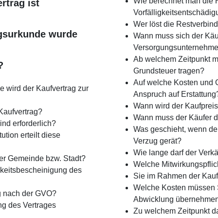
Wie berechnet man die 
rtrag ist
Vorfälligkeitsentschädi
Wer löst die Restverbind
gsurkunde wurde
Wann muss sich der Käu
Versorgungsunternehm
Ab welchem Zeitpunkt m
?
Grundsteuer tragen?
Auf welche Kosten und 
 wird der Kaufvertrag zur
Anspruch auf Erstattung
Wann wird der Kaufpreis 
Kauf­vertrag?
Wann muss der Käufer d
d erforderlich?
Was geschieht, wenn der
tion erteilt diese
Verzug gerät?
Wie lange darf der Verkä
 der Gemeinde bzw. Stadt?
Welche Mitwirkungspflic
keits­bescheinigung des
Sie im Rahmen der Kauf
Welche Kosten müssen S
g nach der GVO?
Abwicklung übernehme
ng des Vertrages
Zu welchem Zeitpunkt da