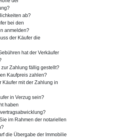
Höhe der
gung?
lich­keiten ab?
fer bei den
en anmelden?
uss der Käufer die
Gebühren hat der Verkäufer
?
zur Zahlung fällig gestellt?
en Kaufpreis zahlen?
 Käufer mit der Zahlung in
ufer in Verzug sein?
ht haben
vertrags­abwicklung?
ie im Rahmen der notariellen
n?
rf die Übergabe der Immobilie