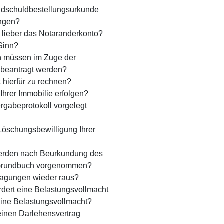
ndschuld­bestellungsurkunde
ingen?
 lieber das Notaranderkonto?
Sinn?
 müssen im Zuge der
 beantragt werden?
 hierfür zu rechnen?
Ihrer Immobilie erfolgen?
gabe­protokoll vorgelegt
öschungsbewilligung Ihrer
erden nach Beurkundung des
m Grundbuch vorgenommen?
agungen wieder raus?
rdert eine Belastungsvollmacht
 eine Belastungsvollmacht?
seinen Darlehensvertrag