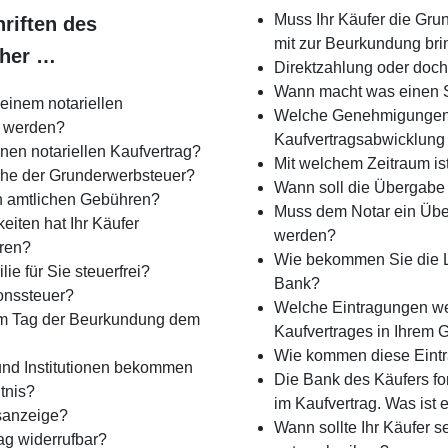
Muss Ihr Käufer die Gru
hriften des
mit zur Beurkundung br
äher …
Direktzahlung oder doch
Wann macht was einen 
einem notariellen
Welche Genehmigungen
 werden?
Kaufvertragsabwicklung
nen notariellen Kaufvertrag?
Mit welchem Zeitraum ist
he der Grunderwerbsteuer?
Wann soll die Übergabe 
en amtlichen Gebühren?
Muss dem Notar ein Über
eiten hat Ihr Käufer
werden?
ren?
Wie bekommen Sie die L
lie für Sie steuerfrei?
Bank?
ionssteuer?
Welche Eintragungen w
am Tag der Beurkundung dem
Kaufvertrages in Ihre
Wie kommen diese Eintr
nd Institutionen bekommen
Die Bank des Käufers fo
tnis?
im Kaufvertrag. Was ist
sanzeige?
Wann sollte Ihr Käufer 
rag widerrufbar?