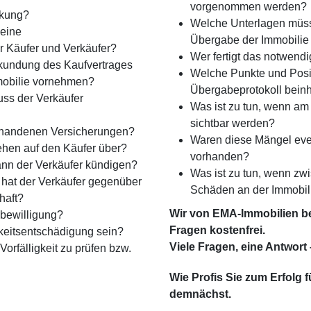
vorge­nommen werden?
rkung?
Welche Unterlagen müss
eine
Übergabe der Immobilie
r Käufer und Verkäufer?
Wer fertigt das notwend
rkundung des Kaufvertrages
Welche Punkte und Posi
mobilie vornehmen?
Übergabeprotokoll bein
ss der Verkäufer
Was ist zu tun, wenn a
sichtbar werden?
rhandenen Versicherungen?
Waren diese Mängel eve
hen auf den Käufer über?
vorhanden?
nn der Verkäufer kündigen?
Was ist zu tun, wenn z
t hat der Verkäufer gegenüber
Schäden an der Immobil
haft?
Wir von EMA-Immobilien ber
sbewilligung?
Fragen kostenfrei.
gkeits­entschädigung sein?
Viele Fragen, eine Antwort
Vorfälligkeit zu prüfen bzw.
Wie Profis Sie zum Erfolg 
demnächst.