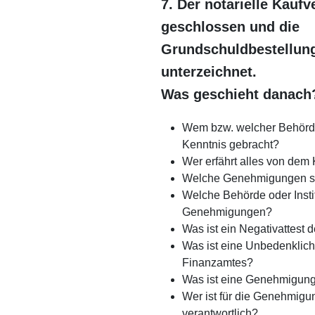
7. Der notarielle Kaufve
geschlossen und die
Grundschuldbestellun
unter­zeichnet.
Was geschieht danach
Wem bzw. welcher Behörde
Kenntnis gebracht?
Wer erfährt alles von dem 
Welche Genehmigungen sin
Welche Behörde oder Institu
Genehmigungen?
Was ist ein Negativattest
Was ist eine Unbedenklich
Finanzamtes?
Was ist eine Genehmigun
Wer ist für die Genehmigu
verantwortlich?