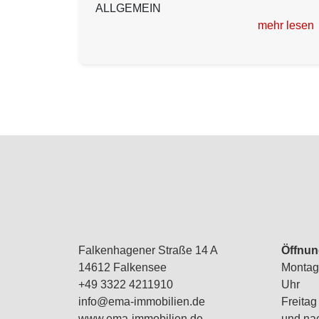
ALLGEMEIN
mehr lesen
Falkenhagener Straße 14 A
Öffnun
14612 Falkensee
Montag 
+49 3322 4211910
Uhr
info@ema-immobilien.de
Freitag
www.ema-immobilien.de
und na